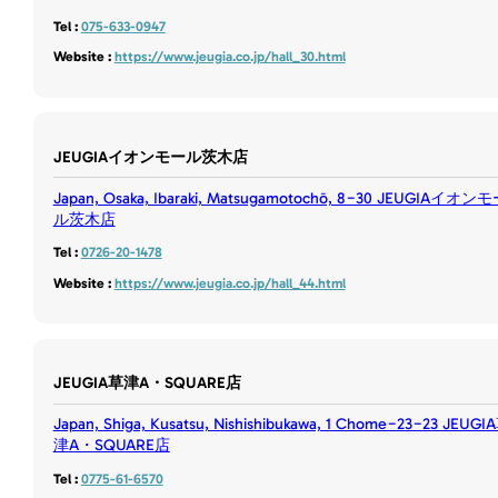
Tel :
075-633-0947
Website :
https://www.jeugia.co.jp/hall_30.html
JEUGIAイオンモール茨木店
Japan, Osaka, Ibaraki, Matsugamotochō, 8−30 JEUGIAイオン
ル茨木店
Tel :
0726-20-1478
Website :
https://www.jeugia.co.jp/hall_44.html
JEUGIA草津A・SQUARE店
Japan, Shiga, Kusatsu, Nishishibukawa, 1 Chome−23−23 JEUGI
津A・SQUARE店
Tel :
0775-61-6570