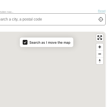
Reset
ilers near...
oc
n
Locate
Search as I move the map