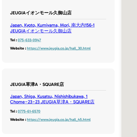
JEUGIAイオンモール久御山店
Japan, Kyoto, Kumiyama, Mori, 南大内156-1
JEUGIAイオンモール久御山店
Tel :
075-633-0947
Website :
https://www.jeugia.co.jp/hall_30.html
JEUGIA草津A・SQUARE店
Japan, Shiga, Kusatsu, Nishishibukawa, 1
Chome−23−23 JEUGIA草津A・SQUARE店
Tel :
0775-61-6570
Website :
https://www.jeugia.co.jp/hall_45.html