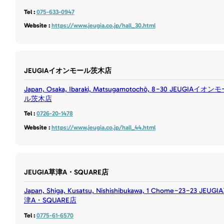
Tel :
075-633-0947
Website :
https://www.jeugia.co.jp/hall_30.html
JEUGIAイオンモール茨木店
Japan, Osaka, Ibaraki, Matsugamotochō, 8−30 JEUGIAイオン
ル茨木店
Tel :
0726-20-1478
Website :
https://www.jeugia.co.jp/hall_44.html
JEUGIA草津A・SQUARE店
Japan, Shiga, Kusatsu, Nishishibukawa, 1 Chome−23−23 JEUGI
津A・SQUARE店
Tel :
0775-61-6570