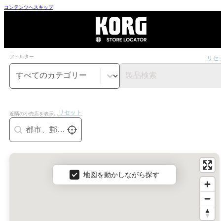
コンテンツへスキップ
フィルター
リセ
カテゴリーフィルター
コンテンツを選択
製品検索
リセット
近隣の小売店を表示...
ジオロク
Géolocalisation
私を探す
地図
地図を動かしながら探す