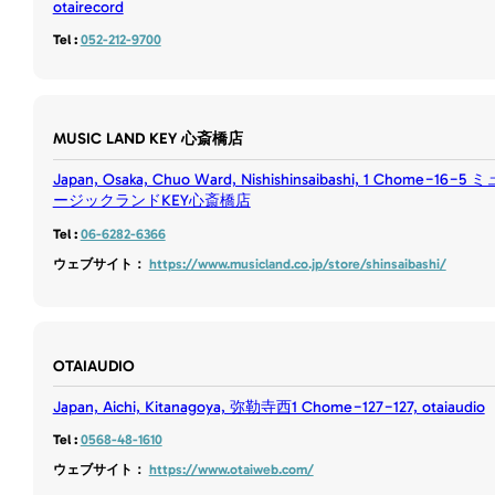
otairecord
Tel :
052-212-9700
MUSIC LAND KEY 心斎橋店
Japan, Osaka, Chuo Ward, Nishishinsaibashi, 1 Chome−16−5 ミ
ージックランドKEY心斎橋店
Tel :
06-6282-6366
ウェブサイト：
https://www.musicland.co.jp/store/shinsaibashi/
OTAIAUDIO
Japan, Aichi, Kitanagoya, 弥勒寺西1 Chome−127−127, otaiaudio
Tel :
0568-48-1610
ウェブサイト：
https://www.otaiweb.com/