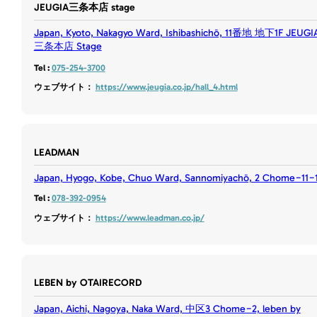
JEUGIA三条本店 stage
Japan, Kyoto, Nakagyo Ward, Ishibashichō, 11番地 地下1F JEUGI
三条本店 Stage
Tel :
075-254-3700
ウェブサイト：
https://www.jeugia.co.jp/hall_4.html
LEADMAN
Japan, Hyogo, Kobe, Chuo Ward, Sannomiyachō, 2 Chome−11−
Tel :
078-392-0954
ウェブサイト：
https://www.leadman.co.jp/
LEBEN by OTAIRECORD
Japan, Aichi, Nagoya, Naka Ward, 中区3 Chome−2, leben by