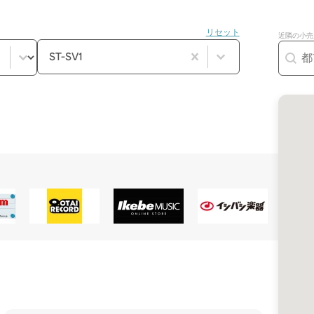
リセット
近隣の小売店
product_filter_accessories（プロ
コンテンツを選択
ジオ
Géolocalisa
コンテンツを選択
ST-SV1
製品検索
地図