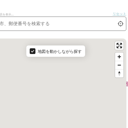
リセット
を表示...
ダクト・フィルター・アクセサリー
ロク
tion
私を探
地図を動かしながら探す