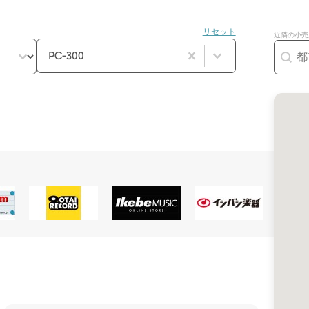
リセット
近隣の小売店
product_filter_accessories（プロ
コンテンツを選択
ジオ
Géolocalisa
コンテンツを選択
PC-300
製品検索
地図