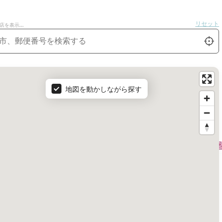
リセット
を表示...
ダクト・フィルター・アクセサリー
ロク
tion
私を探
地図を動かしながら探す