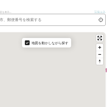
リセット
を表示...
ダクト・フィルター・アクセサリー
ロク
tion
私を探
地図を動かしながら探す