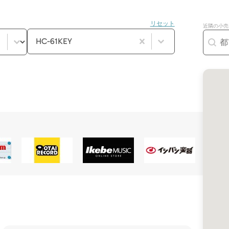
リセット
近隣の小売店
product_filter_accessories（プロ
コンテンツを選択
ジオ
Géolocalisa
コンテンツを選択
HC-61KEY
製品検索
地図