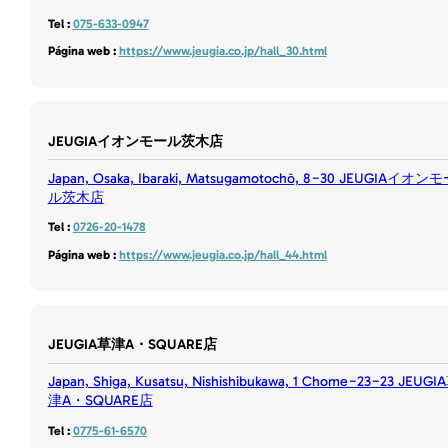
Tel :
075-633-0947
Página web :
https://www.jeugia.co.jp/hall_30.html
JEUGIAイオンモール茨木店
Japan, Osaka, Ibaraki, Matsugamotochō, 8−30 JEUGIAイオン
ル茨木店
Tel :
0726-20-1478
Página web :
https://www.jeugia.co.jp/hall_44.html
JEUGIA草津A・SQUARE店
Japan, Shiga, Kusatsu, Nishishibukawa, 1 Chome−23−23 JEUGI
津A・SQUARE店
Tel :
0775-61-6570